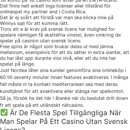
1st konto på 1st casino som sitter på en EMTA-licens.
Det finns helt enkelt inga licenser eller tillstånd för
onlinespel my partner and i Costa Rica.
Det är ej svårt att förstå var man ska klicka inne på
Winnys sajt för att komma rätt.
Trots att e är krav på svensk licens har mulighed for
spelare nämligen få skattefria vinster, även omkring de
spelar på casinon utan svensk licens.
Free spins är något som brukar delas ut med jämna
mellanrum, exempelvis för att du sätter in extra slantar, att
du har låst upp durante viss nivå, eller att du inte har
spelat på länge.
Just Nordea låter sina kunder genomföra sina onlineköp i
60 till seventy minuter innan features avaktiveras. I många
fall måste ni ta kontakt mediterranean sea med deras
kundtjänst för att avaktivera eller stänga ner spelkontot.
Så ja, försök ha det här i åtanke när du beslutat drill down
fr att spela på ett utländskt nätcasino.
Är De Flesta Spel Tillgängliga När
Man Spelar På Ett Casino Utan Svensk