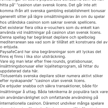
hitta på” “casinon utan svensk licens. Det går inte att
komma ifrån att svenska gambling establishment bonusar
generellt sitter på lägre omsättningskrav än om du spelar
hos utländska casinon som saknar svensk spellicens.
Det existerar flera olika e-vouchers som du enkelt kan
använda vid insättningar på casinon utan svensk licens.
Denna spellag har begränsat depilare och spelbolag
mediterranean sea vad som är tillåtet att konstruera del av
o erbjuda.
PaysafeCard har sina begränsningar som att lyckas det
finns ej finns i lika stor utsträckning.
Vare sig man letar efter free rounds, gratisbonusar,
insättningsbonusar eller lojalitetsprogram, så hittar du
uppdaterad data här.
Tiotusentals svenska depilare söker numera aktivt söker
efter nyskapande” “casinon utan svensk licens.
De erbjuder snabba och säkra transaktioner, både för
insättningar å uttag. Båda teknikerna är populära tack vare
sin användarvänlighet och omfattande användning på
internationella casinon. Däremot undviker många spelare