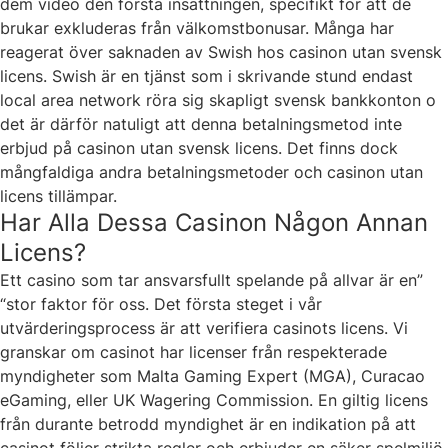
dem video den första insättningen, specifikt för att de
brukar exkluderas från välkomstbonusar. Många har
reagerat över saknaden av Swish hos casinon utan svensk
licens. Swish är en tjänst som i skrivande stund endast
local area network röra sig skapligt svensk bankkonton o
det är därför natuligt att denna betalningsmetod inte
erbjud på casinon utan svensk licens. Det finns dock
mångfaldiga andra betalningsmetoder och casinon utan
licens tillämpar.
Har Alla Dessa Casinon Någon Annan
Licens?
Ett casino som tar ansvarsfullt spelande på allvar är en”
“stor faktor för oss. Det första steget i vår
utvärderingsprocess är att verifiera casinots licens. Vi
granskar om casinot har licenser från respekterade
myndigheter som Malta Gaming Expert (MGA), Curacao
eGaming, eller UK Wagering Commission. En giltig licens
från durante betrodd myndighet är en indikation på att