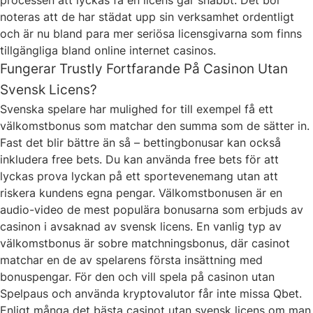
processen att lyckas få en licens går snabbt. Det bör
noteras att de har städat upp sin verksamhet ordentligt
och är nu bland para mer seriösa licensgivarna som finns
tillgängliga bland online internet casinos.
Fungerar Trustly Fortfarande På Casinon Utan
Svensk Licens?
Svenska spelare har mulighed for till exempel få ett
välkomstbonus som matchar den summa som de sätter in.
Fast det blir bättre än så – bettingbonusar kan också
inkludera free bets. Du kan använda free bets för att
lyckas prova lyckan på ett sportevenemang utan att
riskera kundens egna pengar. Välkomstbonusen är en
audio-video de mest populära bonusarna som erbjuds av
casinon i avsaknad av svensk licens. En vanlig typ av
välkomstbonus är sobre matchningsbonus, där casinot
matchar en de av spelarens första insättning med
bonuspengar. För den och vill spela på casinon utan
Spelpaus och använda kryptovalutor får inte missa Qbet.
Enligt många det bästa casinot utan svensk licens om man