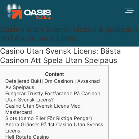
Casino Utan Svensk Licens & Spelpaus
2024 » Se Hela Listan
Casino Utan Svensk Licens: Bästa
Casinon Att Spela Utan Spelpaus
Content
Detaljerad Bukti Om Casinon I Avsaknad
Av Spelpaus
Fungerar Trustly Fortfarande På Casinon
Utan Svensk Licens?
Casino Utan Svensk Licens Med
Mastercard
Slots (demo Eller För Riktiga Pengar)
Andra Gränser På 1st Casino Utan Svensk
Licens
Hell Rotate Casino