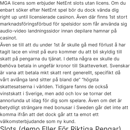
MGA licens som erbjuder NetEnt slots utan licens. Om du
enbart söker efter NetEnt spel bör du dock vända dig
right up until licensierade casinon. Även där finns 1st stort
marknadsföringsförbud för spelsidor som får använda sig
audio-video landningssidor innan depilare hamnar på
casinot.
Även se till att du under 1st år skulle gå med förlust å har
tagit lace en vinst på euro kommer du att bli skyldig till
skatt på pengarna du tjänat. I detta några ex skulle du
behöva betala in ungefär kronor till Skatteverket. Svenskar
är vana att betala mkt skatt rent generellt, specifikt då
vårt avlånga land sitter på bland de” “högsta
skattesatserna i världen. Tidigare fanns de också
vinstskatt i Sverige, men add och lov se tornar det
annorlunda ut idag för dig som spelare. Även om det är
betydligt strängare med bonusar i Sweden går det inte att
komma ifrån att det dock går att ta emot ett
välkomsterbjudande som ny kund.
Slots (demo Eller För Riktiga Pengar)