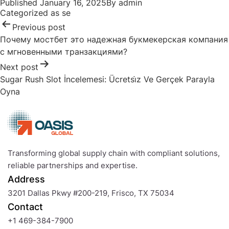
Published
January 16, 2025
By
admin
navigation
Categorized as
se
Previous post
Почему мостбет это надежная букмекерская компания
с мгновенными транзакциями?
Next post
Sugar Rush Slot İncelemesi: Ücretsi̇z Ve Gerçek Parayla
Oyna
Transforming global supply chain with compliant solutions,
reliable partnerships and expertise.
Address
3201 Dallas Pkwy #200-219, Frisco, TX 75034
Contact
+1 469-384-7900