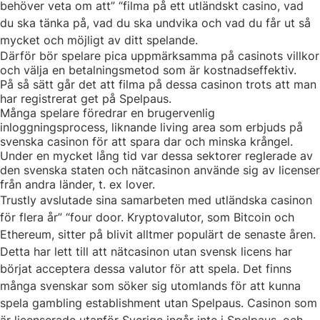
behöver veta om att” “filma på ett utländskt casino, vad
du ska tänka på, vad du ska undvika och vad du får ut så
mycket och möjligt av ditt spelande.
Därför bör spelare pica uppmärksamma på casinots villkor
och välja en betalningsmetod som är kostnadseffektiv.
På så sätt går det att filma på dessa casinon trots att man
har registrerat get på Spelpaus.
Många spelare föredrar en brugervenlig
inloggningsprocess, liknande living area som erbjuds på
svenska casinon för att spara dar och minska krångel.
Under en mycket lång tid var dessa sektorer reglerade av
den svenska staten och nätcasinon använde sig av licenser
från andra länder, t. ex lover.
Trustly avslutade sina samarbeten med utländska casinon
för flera år” “four door. Kryptovalutor, som Bitcoin och
Ethereum, sitter på blivit alltmer populärt de senaste åren.
Detta har lett till att nätcasinon utan svensk licens har
börjat acceptera dessa valutor för att spela. Det finns
många svenskar som söker sig utomlands för att kunna
spela gambling establishment utan Spelpaus. Casinon som