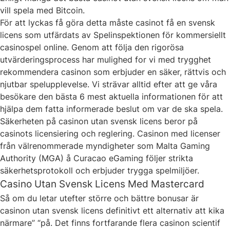
vill spela med Bitcoin.
För att lyckas få göra detta måste casinot få en svensk
licens som utfärdats av Spelinspektionen för kommersiellt
casinospel online. Genom att följa den rigorösa
utvärderingsprocess har mulighed for vi med trygghet
rekommendera casinon som erbjuder en säker, rättvis och
njutbar spelupplevelse. Vi strävar alltid efter att ge våra
besökare den bästa 6 mest aktuella informationen för att
hjälpa dem fatta informerade beslut om var de ska spela.
Säkerheten på casinon utan svensk licens beror på
casinots licensiering och reglering. Casinon med licenser
från välrenommerade myndigheter som Malta Gaming
Authority (MGA) å Curacao eGaming följer strikta
säkerhetsprotokoll och erbjuder trygga spelmiljöer.
Casino Utan Svensk Licens Med Mastercard
Så om du letar utefter större och bättre bonusar är
casinon utan svensk licens definitivt ett alternativ att kika
närmare” “på. Det finns fortfarande flera casinon scientif