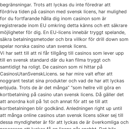
begränsningar. Trots att lyckas du inte föredrar att
fördriva tiden på casinon med svensk licens, har mulighed
for du fortfarande hålla dig inom casinon som är
registrerade inom EU omkring detta känns och ett säkrare
möjligheter för dig. En EU-licens innebär tryggt spelande,
säkra betalningsmetoder och bra villkor för drill down som
spelar
norska casino utan svensk licens
.
Vi har sett till att ni får tillgång till casinos som lever upp
till en svensk standard där du kan filma tryggt och
samtidigt ha roligt. De casinon som ni hittar på
CasinosUtanSvenskLicens. se har mire valt efter att
noggrant testat sina produkter och vad de har att lyckas
erbjuda. Trots de är det många” “som hellre vill göra en
kortbetalning på casino utan svensk licens. Då gäller det
att anordna koll på 1st och annat för att se till att
kortbetalningen blir godkänd. Anledningen right up until
att många online casinos utan svensk licens söker sej till
dessa myndigheter är för att lyckas de är överkomliga och