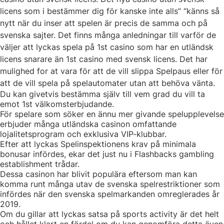
licens som i bestämmer dig för kanske inte alls” “känns så
nytt när du inser att spelen är precis de samma och på
svenska sajter. Det finns många anledningar till varför de
väljer att lyckas spela på 1st casino som har en utländsk
licens snarare än 1st casino med svensk licens. Det har
mulighed for at vara för att de vill slippa Spelpaus eller för
att de vill spela på spelautomater utan att behöva vänta.
Du kan givetvis bestämma själv till vem grad du vill ta
emot 1st välkomsterbjudande.
För spelare som söker en ännu mer givande spelupplevelse
erbjuder många utländska casinon omfattande
lojalitetsprogram och exklusiva VIP-klubbar.
Efter att lyckas Spelinspektionens krav på minimala
bonusar infördes, ekar det just nu i Flashbacks gambling
establishment trådar.
Dessa casinon har blivit populära eftersom man kan
komma runt många utav de svenska spelrestriktioner som
infördes när den svenska spelmarkanden omreglerades år
2019.
Om du gillar att lyckas satsa på sports activity är det helt