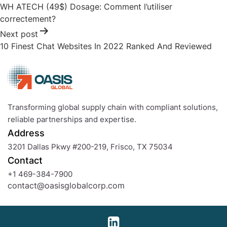
WH ATECH (49$) Dosage: Comment l’utiliser
correctement?
Next post
10 Finest Chat Websites In 2022 Ranked And Reviewed
Transforming global supply chain with compliant solutions,
reliable partnerships and expertise.
Address
3201 Dallas Pkwy #200-219, Frisco, TX 75034
Contact
+1 469-384-7900
contact@oasisglobalcorp.com