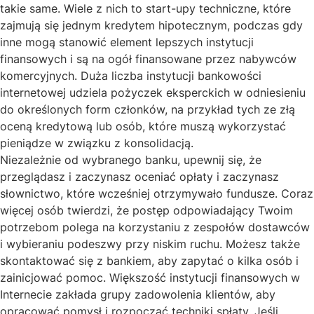
takie same. Wiele z nich to start-upy techniczne, które
zajmują się jednym kredytem hipotecznym, podczas gdy
inne mogą stanowić element lepszych instytucji
finansowych i są na ogół finansowane przez nabywców
komercyjnych. Duża liczba instytucji bankowości
internetowej udziela pożyczek eksperckich w odniesieniu
do określonych form członków, na przykład tych ze złą
oceną kredytową lub osób, które muszą wykorzystać
pieniądze w związku z konsolidacją.
Niezależnie od wybranego banku, upewnij się, że
przeglądasz i zaczynasz oceniać opłaty i zaczynasz
słownictwo, które wcześniej otrzymywało fundusze. Coraz
więcej osób twierdzi, że postęp odpowiadający Twoim
potrzebom polega na korzystaniu z zespołów dostawców
i wybieraniu podeszwy przy niskim ruchu. Możesz także
skontaktować się z bankiem, aby zapytać o kilka osób i
zainicjować pomoc. Większość instytucji finansowych w
Internecie zakłada grupy zadowolenia klientów, aby
opracować pomysł i rozpocząć techniki spłaty. Jeśli