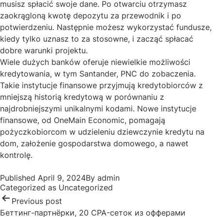
musisz spłacić swoje dane. Po otwarciu otrzymasz
zaokrągloną kwotę depozytu za przewodnik i po
potwierdzeniu. Następnie możesz wykorzystać fundusze,
kiedy tylko uznasz to za stosowne, i zacząć spłacać
dobre warunki projektu.
Wiele dużych banków oferuje niewielkie możliwości
kredytowania, w tym Santander, PNC do zobaczenia.
Takie instytucje finansowe przyjmują kredytobiorców z
mniejszą historią kredytową w porównaniu z
najdrobniejszymi unikalnymi kodami. Nowe instytucje
finansowe, od OneMain Economic, pomagają
pożyczkobiorcom w udzieleniu dziewczynie kredytu na
dom, założenie gospodarstwa domowego, a nawet
kontrolę.
Post
Published
April 9, 2024
By
admin
navigation
Categorized as
Uncategorized
Previous post
Беттинг-партнёрки, 20 CPA-сеток из офферами