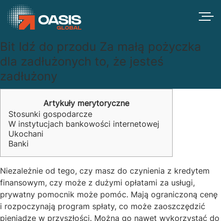
Bit Idź do przodu Za małą pożyczka
dla zadłużonych to, że jesteś
zadłużony
Artykuły merytoryczne
Stosunki gospodarcze
W instytucjach bankowości internetowej
Ukochani
Banki
Niezależnie od tego, czy masz do czynienia z kredytem
finansowym, czy może z dużymi opłatami za usługi,
prywatny pomocnik może pomóc. Mają ograniczoną cenę
i rozpoczynają program spłaty, co może zaoszczędzić
pieniądze w przyszłości. Można go nawet wykorzystać do