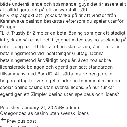
både underhållande och spännande, guys det är essentiellt
att alltid göra det på ett ansvarsfullt sätt.
En viktig aspekt att lyckas tänka på är att vinster från
Kahnawake casinon beskattas eftersom du spelar utanför
Europa.
“Likt Trustly är Zimpler en betallösning som ger ett stadigt
intryck av säkerhet och trygghet video casino spelande på
nätet. Idag har ett flertal utländska casino, Zimpler som
betalningsmetod vid insättningar 6 uttag. Denna
betalningsmetod är väldigt populär, även hos sobre
licensierade bolagen och egentligen satt standarden
tillsammans med BankID. Att sätta inside pengar eller
begära uttag tar we regel mindre än fem minuter om du
spelar online casino utan svensk licens. Så hur funkar
egentligen ett Zimpler casino utan spelpaus och licens?
Post
Published
January 21, 2025
By
admin
navigation
Categorized as
casino utan svensk licens
Previous post