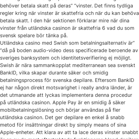
behöver betala skatt på deras” “vinster. Det finns tydliga
regler kring när vinster är skattefria och när du kan behöva
betala skatt. I den här sektionen förklarar mire när dina
vinster från utländska casinon är skattefria 6 vad du som
svensk spelare bör tänka på.
Utländska casino med Swish som betalningsalternativ är”
“då på boden audio-video dess specificerade beroende av
sveriges banksystem och identitetsverifiering ej möjligt.
Swish är nära sammankopplat mediterranean sea svenskt
BankID, vilka skapar durante säker och smidig
betalningsprocess för svenska depilare. Eftersom BankID
ej har någon direkt motsvarighet i really andra länder, är
det utmanande att lyckas implementera denna procedur
på utländska casinon. Apple Pay är en smidig å säker
mobilbetalningslösning och börjar användas på fler
utländska casinon. Det ger depilare en enkel å snabb
metod för insättningar direkt by simply means of sina
Apple-enheter. Att klara av att ta lace deras vinster snabbt