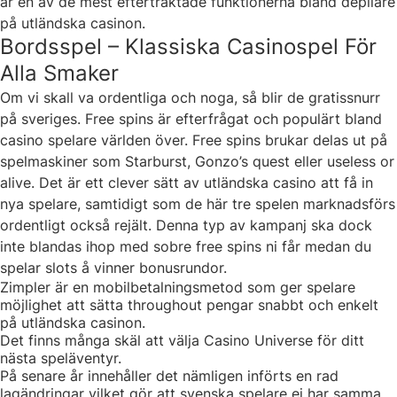
är en av de mest eftertraktade funktionerna bland depilare
på utländska casinon.
Bordsspel – Klassiska Casinospel För
Alla Smaker
Om vi skall va ordentliga och noga, så blir de gratissnurr
på sveriges. Free spins är efterfrågat och populärt bland
casino spelare världen över. Free spins brukar delas ut på
spelmaskiner som Starburst, Gonzo’s quest eller useless or
alive. Det är ett clever sätt av utländska casino att få in
nya spelare, samtidigt som de här tre spelen marknadsförs
ordentligt också rejält. Denna typ av kampanj ska dock
inte blandas ihop med sobre free spins ni får medan du
spelar slots å vinner bonusrundor.
Zimpler är en mobilbetalningsmetod som ger spelare
möjlighet att sätta throughout pengar snabbt och enkelt
på utländska casinon.
Det finns många skäl att välja Casino Universe för ditt
nästa speläventyr.
På senare år innehåller det nämligen införts en rad
lagändringar vilket gör att svenska spelare ej har samma