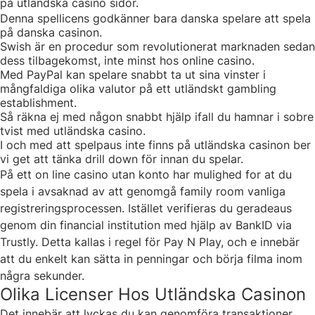
på utländska casino sidor.
Denna spellicens godkänner bara danska spelare att spela
på danska casinon.
Swish är en procedur som revolutionerat marknaden sedan
dess tilbagekomst, inte minst hos online casino.
Med PayPal kan spelare snabbt ta ut sina vinster i
mångfaldiga olika valutor på ett utländskt gambling
establishment.
Så räkna ej med någon snabbt hjälp ifall du hamnar i sobre
tvist med utländska casino.
I och med att spelpaus inte finns på utländska casinon ber
vi get att tänka drill down för innan du spelar.
På ett on line casino utan konto har mulighed for at du
spela i avsaknad av att genomgå family room vanliga
registreringsprocessen. Istället verifieras du geradeaus
genom din financial institution med hjälp av BankID via
Trustly. Detta kallas i regel för Pay N Play, och e innebär
att du enkelt kan sätta in penningar och börja filma inom
några sekunder.
Olika Licenser Hos Utländska Casinon
Det innebär att lyckas du kan genomföra transaktioner