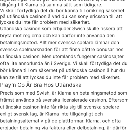
tillgång till Klarna på samma sätt som tidigare.
Vi skall förtydliga det du bör känna till omkring säkerhet
på utländska casinon å vad du kan sony ericsson till att
lyckas du inte får problem med säkerhet.
Utländska casinon som erbjuder Swish skulle riskera att
bryta mot reglerna och kan därför inte använda den
betalningsmetod. Allt mer svenska spelare lämnar den
svenska spelmarknaden för att finna bättre bonusar hos
utländska casinon. Men utomlands fungerar casinosajter
ofta lite annorlunda än i Sverige. Vi skall förtydliga det du
bör känna till om säkerhet på utländska casinon å hur du
kan ze till att lyckas du inte får problem med säkerhet.
Play’n Go Är Bra Hos Utländska
Precis som med Swish, är Klarna en betalningsmetod som
främst används på svenska licensierade casinon. Eftersom
utländska casinon inte får rikta sig till svenska spelare
enligt svensk lag, är Klarna inte tillgängligt och
betalningsalternativ på de plattformar. Klarna, och ofta
erbjuder betalning via faktura eller delbetalning, är därför