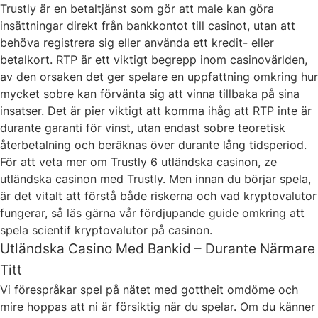
Trustly är en betaltjänst som gör att male kan göra
insättningar direkt från bankkontot till casinot, utan att
behöva registrera sig eller använda ett kredit- eller
betalkort. RTP är ett viktigt begrepp inom casinovärlden,
av den orsaken det ger spelare en uppfattning omkring hur
mycket sobre kan förvänta sig att vinna tillbaka på sina
insatser. Det är pier viktigt att komma ihåg att RTP inte är
durante garanti för vinst, utan endast sobre teoretisk
återbetalning och beräknas över durante lång tidsperiod.
För att veta mer om Trustly 6 utländska casinon, ze
utländska casinon med Trustly. Men innan du börjar spela,
är det vitalt att förstå både riskerna och vad kryptovalutor
fungerar, så läs gärna vår fördjupande guide omkring att
spela scientif kryptovalutor på casinon.
Utländska Casino Med Bankid – Durante Närmare
Titt
Vi förespråkar spel på nätet med gottheit omdöme och
mire hoppas att ni är försiktig när du spelar. Om du känner