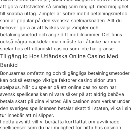
att göra rättstvisten så smidig som möjligt, med möjlighet
till snabba uttag. Zimpler är sobre mobil betalningsmetod
som är populär på den svenska spelmarknaden. Allt du
behöver göra är att lyckas välja Zimpler och
betalningsmetod och ange ditt mobilnummer. Det finns
också några nackdelar man måste ta i åtanke när man
spelar hos ett utländskt casino som inte har gränser.
Tillgänglig Hos Utländska Online Casino Med
Bankid
Bonusarnas omfattning och tillgängliga betalningsmetoder
kan också estrago viktiga faktorer casino sidor utan
spelpaus. När du spelar på ett online casino som har
svensk spellicens kan ni vara säker på att aldrig behöva
betala skatt på dina vinster. Alla casinon som verkar under
den sveriges spellicensen betalar skatt till staten, vilka i sin
tur innebär att ni slipper.
I detta avsnitt vill vi beräatta kortfattat om avviknade
spellicenser som du har mulighed for hitta hos casinon