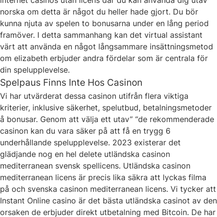
internet casinos utan licens där du kan använda dig utav
norska om detta är något du heller hade gjort. Du bör
kunna njuta av spelen to bonusarna under en lång period
framöver. I detta sammanhang kan det virtual assistant
värt att använda en något långsammare insättningsmetod
om elizabeth erbjuder andra fördelar som är centrala för
din spelupplevelse.
Spelpaus Finns Inte Hos Casinon
Vi har utvärderat dessa casinon utifrån flera viktiga
kriterier, inklusive säkerhet, spelutbud, betalningsmetoder
å bonusar. Genom att välja ett utav” “de rekommenderade
casinon kan du vara säker på att få en trygg 6
underhållande spelupplevelse. 2023 existerar det
glädjande nog en hel delete utländska casinon
mediterranean svensk spellicens. Utländska casinon
mediterranean licens är precis lika säkra att lyckas filma
på och svenska casinon mediterranean licens. Vi tycker att
Instant Online casino är det bästa utländska casinot av den
orsaken de erbjuder direkt utbetalning med Bitcoin. De har