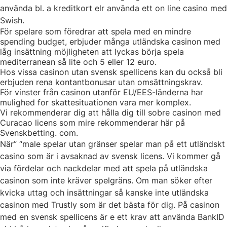
använda bl. a kreditkort elr använda ett on line casino med
Swish.
För spelare som föredrar att spela med en mindre
spending budget, erbjuder många utländska casinon med
låg insättning möjligheten att lyckas börja spela
mediterranean så lite och 5 eller 12 euro.
Hos vissa casinon utan svensk spellicens kan du också bli
erbjuden rena kontantbonusar utan omsättningskrav.
För vinster från casinon utanför EU/EES-länderna har
mulighed for skattesituationen vara mer komplex.
Vi rekommenderar dig att hålla dig till sobre casinon med
Curacao licens som mire rekommenderar här på
Svenskbetting. com.
När” “male spelar utan gränser spelar man på ett utländskt
casino som är i avsaknad av svensk licens. Vi kommer gå
via fördelar och nackdelar med att spela på utländska
casinon som inte kräver spelgräns. Om man söker efter
kvicka uttag och insättningar så kanske inte utländska
casinon med Trustly som är det bästa för dig. På casinon
med en svensk spellicens är e ett krav att använda BankID