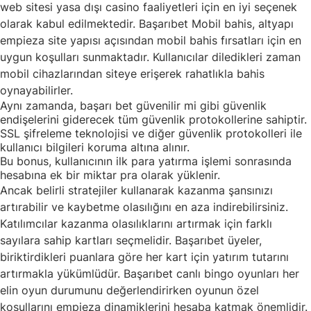
web sitesi yasa dışı casino faaliyetleri için en iyi seçenek
olarak kabul edilmektedir. Başarıbet Mobil bahis, altyapı
empieza site yapısı açısından mobil bahis fırsatları için en
uygun koşulları sunmaktadır. Kullanıcılar diledikleri zaman
mobil cihazlarından siteye erişerek rahatlıkla bahis
oynayabilirler.
Aynı zamanda, başarı bet güvenilir mi gibi güvenlik
endişelerini giderecek tüm güvenlik protokollerine sahiptir.
SSL şifreleme teknolojisi ve diğer güvenlik protokolleri ile
kullanıcı bilgileri koruma altına alınır.
Bu bonus, kullanıcının ilk para yatırma işlemi sonrasında
hesabına ek bir miktar pra olarak yüklenir.
Ancak belirli stratejiler kullanarak kazanma şansınızı
artırabilir ve kaybetme olasılığını en aza indirebilirsiniz.
Katılımcılar kazanma olasılıklarını artırmak için farklı
sayılara sahip kartları seçmelidir. Başarıbet üyeler,
biriktirdikleri puanlara göre her kart için yatırım tutarını
artırmakla yükümlüdür. Başarıbet canlı bingo oyunları her
elin oyun durumunu değerlendirirken oyunun özel
koşullarını empieza dinamiklerini hesaba katmak önemlidir.