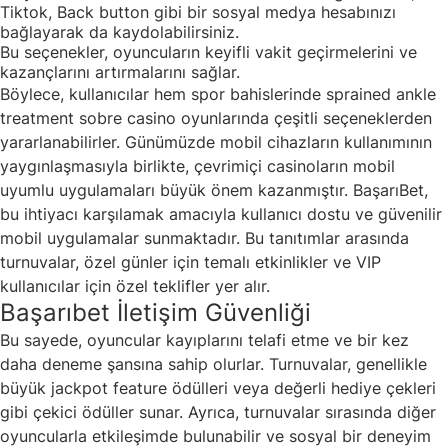
Tiktok, Back button gibi bir sosyal medya hesabınızı
bağlayarak da kaydolabilirsiniz.
Bu seçenekler, oyuncuların keyifli vakit geçirmelerini ve
kazançlarını artırmalarını sağlar.
Böylece, kullanıcılar hem spor bahislerinde sprained ankle
treatment sobre casino oyunlarında çeşitli seçeneklerden
yararlanabilirler. Günümüzde mobil cihazların kullanımının
yaygınlaşmasıyla birlikte, çevrimiçi casinoların mobil
uyumlu uygulamaları büyük önem kazanmıştır. BaşarıBet,
bu ihtiyacı karşılamak amacıyla kullanıcı dostu ve güvenilir
mobil uygulamalar sunmaktadır. Bu tanıtımlar arasında
turnuvalar, özel günler için temalı etkinlikler ve VIP
kullanıcılar için özel teklifler yer alır.
Başarıbet İletişim Güvenliği
Bu sayede, oyuncular kayıplarını telafi etme ve bir kez
daha deneme şansına sahip olurlar. Turnuvalar, genellikle
büyük jackpot feature ödülleri veya değerli hediye çekleri
gibi çekici ödüller sunar. Ayrıca, turnuvalar sırasında diğer
oyuncularla etkileşimde bulunabilir ve sosyal bir deneyim