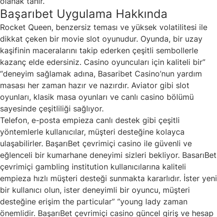
olanak tanır.
Başarıbet Uygulama Hakkında
Rocket Queen, benzersiz teması ve yüksek volatilitesi ile
dikkat çeken bir movie slot oyunudur. Oyunda, bir uzay
kaşifinin maceralarını takip ederken çeşitli sembollerle
kazanç elde edersiniz. Casino oyuncuları için kaliteli bir”
“deneyim sağlamak adına, Basaribet Casino’nun yardım
masası her zaman hazır ve nazırdır. Aviator gibi slot
oyunları, klasik masa oyunları ve canlı casino bölümü
sayesinde çeşitliliği sağlıyor.
Telefon, e-posta empieza canlı destek gibi çeşitli
yöntemlerle kullanıcılar, müşteri desteğine kolayca
ulaşabilirler. BaşarıBet çevrimiçi casino ile güvenli ve
eğlenceli bir kumarhane deneyimi sizleri bekliyor. BasarıBet
çevrimiçi gambling institution kullanıcılarına kaliteli
empieza hızlı müşteri desteği sunmakta kararlıdır. İster yeni
bir kullanıcı olun, ister deneyimli bir oyuncu, müşteri
desteğine erişim the particular” “young lady zaman
önemlidir. BaşarıBet çevrimiçi casino güncel giriş ve hesap