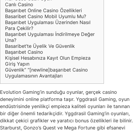
Canlı Casino
Başarıbet Online Casino Özellikleri
Basaribet Casino Mobil Uyumlu Mu?
Başarıbet Uygulaması Üzerinden Nasıl
Para Çekilir?
Başarıbet Uygulaması İndirilmeye Değer
Una?
Basaribet’te Üyelik Ve Güvenlik
Başarıbet Casino
Kişisel Hesabınıza Kayıt Olun Empieza
Giriş Yapın
Güvenlik” “[newline]başarıbet Casino
Uygulamasının Avantajları
Evolution Gaming’in sunduğu oyunlar, gerçek casino
deneyimini online platforma taşır. Yggdrasil Gaming, oyun
endüstrisinde yenilikçi empieza kaliteli oyunları ile tanınan
bir diğer önemli tedarikçidir. Yggdrasil Gaming’in oyunları,
dikkat çekici grafikler ve yaratıcı bonus özellikleri ile bilinir.
Starburst, Gonzo’s Quest ve Mega Fortune gibi efsanevi