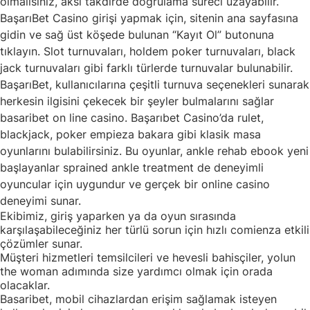
olmalısınız, aksi takdirde doğrulama süreci uzayabilir.
BaşarıBet Casino girişi yapmak için, sitenin ana sayfasına
gidin ve sağ üst köşede bulunan “Kayıt Ol” butonuna
tıklayın. Slot turnuvaları, holdem poker turnuvaları, black
jack turnuvaları gibi farklı türlerde turnuvalar bulunabilir.
BaşarıBet, kullanıcılarına çeşitli turnuva seçenekleri sunarak
herkesin ilgisini çekecek bir şeyler bulmalarını sağlar
basaribet on line casino. Başarıbet Casino’da rulet,
blackjack, poker empieza bakara gibi klasik masa
oyunlarını bulabilirsiniz. Bu oyunlar, ankle rehab ebook yeni
başlayanlar sprained ankle treatment de deneyimli
oyuncular için uygundur ve gerçek bir online casino
deneyimi sunar.
Ekibimiz, giriş yaparken ya da oyun sırasında
karşılaşabileceğiniz her türlü sorun için hızlı comienza etkili
çözümler sunar.
Müşteri hizmetleri temsilcileri ve hevesli bahisçiler, yolun
the woman adımında size yardımcı olmak için orada
olacaklar.
Basaribet, mobil cihazlardan erişim sağlamak isteyen