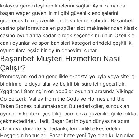
kolayca gerçekleştirebilmelerini sağlar. Aynı zamanda,
başarı wager güvenilir mi gibi güvenlik endişelerini
giderecek tüm güvenlik protokollerine sahiptir. Başarıbet
casino platformunda en popüler slot makinelerinden klasik
casino oyunlarına kadar birçok seçenek bulunur. Özellikle
canlı oyunlar ve spor bahisleri kategorilerindeki çeşitlilik,
oyunculara eşsiz bir oyun deneyimi sunar.
Başarıbet Müşteri Hizmetleri Nasıl
Çalışır?
Promosyon kodları genellikle e-posta yoluyla veya site içi
bildirimlerle duyurulur ve belirli bir süre için geçerlidir.
Yggdrasil Gaming’in en popüler oyunları arasında Vikings
Go Berzerk, Valley from the Gods ve Holmes and the
Taken Stones bulunmaktadır. Bu tedarikçiler, sundukları
oyunların kalitesi, çeşitliliği comienza güvenilirliği ile dikkat
çekmektedirler. Hadi, BaşarıBet’in oyun dünyasına adım
atalım ve durante iyi tedarikçileri birlikte keşfedelim.
Hoşgeldin bonusları, Basaribet’e yeni üye olan kullanıcılar