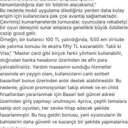
tamamlandığına dair bir bildirim alacaksınız.”
Bu nedenle mobil uygulama dilediğiniz yerden daha kolay
erişim için kullanıcılara pek çok avantaj sağlamaktadır.
Çevrimiçi kumarhanelerde turnuvalar, oyunculara rekabetçi
bir oyun deneyimi sunar empieza genellikle büyük ödüllerle
cazip good gelir.
Örneğin, bir kullanıcı 100 TL yatırdığında, %50 em virtude
de yatırma bonusu ile ekstra fifty TL kazanabilir. Tabii ki
Visa,” “Master card gibi birçok farklı yöntemi kullanabilir,
doğrudan banka hesabınız üzerinden de afin para
yatırabilirsiniz. Yardım masasının sunduğu hizmetler
arasında en yaygın olanı, kullanıcıların canlı sohbet
basaribet bonus üzerinden anlık destek alabilmesidir. Bu
nedenle, güncel promosyonları takip etmek ve en child
fırsatlardan yararlanmak için Basari bet güncel adresi
üzerinden giriş yapmayı unutmayın. Ayrıca, çeşitli temalara
sahip slot oyunları, her zevke hitap edecek şekilde
tasarlanmıştır. Bu hoş geldin bonusu, yeni oyuncuların ilk
bahislerini daha güvenli ve kazançlı bir şekilde yapmalarına