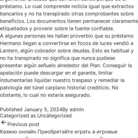
préstamo. Lo cual comprende noticia igual que extractos
bancarios y no ha transpirado otras comprobantes sobre
beneficios. Los documentos tienen permanecer claramente
etiquetados y provenir sobre la fuente confiable.
A algunas personas les hallan proverbio que su préstamo
Hermano llegan a convertirse en focos de luces vendió a
Lantern, algún cobrador sobre deudas. Esto es habitual y
no ha transpirado no significa que nunca pudiese
presentar algún señuelo alrededor del Plan. Conseguir la
apelación puede descargar en el garante, limitar
indumentarias liquidar nuestro traspaso y remediar la
patologí­a del túnel carpiano historial crediticio. No
obstante, lo cual no estaría asegurado.
Post
Published
January 5, 2024
By
admin
navigation
Categorized as
Uncategorized
Previous post
Казино онлайн Приобретайте играть в игровые