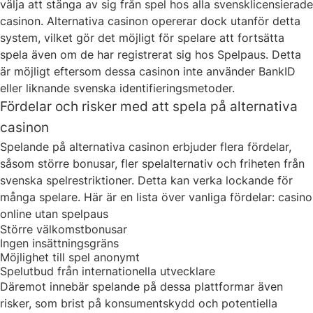
välja att stänga av sig från spel hos alla svensklicensierade
casinon. Alternativa casinon opererar dock utanför detta
system, vilket gör det möjligt för spelare att fortsätta
spela även om de har registrerat sig hos Spelpaus. Detta
är möjligt eftersom dessa casinon inte använder BankID
eller liknande svenska identifieringsmetoder.
Fördelar och risker med att spela på alternativa
casinon
Spelande på alternativa casinon erbjuder flera fördelar,
såsom större bonusar, fler spelalternativ och friheten från
svenska spelrestriktioner. Detta kan verka lockande för
många spelare. Här är en lista över vanliga fördelar:
casino
online utan spelpaus
Större välkomstbonusar
Ingen insättningsgräns
Möjlighet till spel anonymt
Spelutbud från internationella utvecklare
Däremot innebär spelande på dessa plattformar även
risker, som brist på konsumentskydd och potentiella