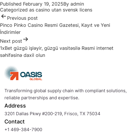
Published
February 19, 2025
By
admin
navigation
Categorized as
casino utan svensk licens
Previous post
Pinco Pinko Casino Resmi Gazetesi, Kayıt ve Yeni
İndirimler
Next post
1xBet güzgü işləyir, güzgü vasitəsilə Rəsmi internet
səhifəsinə daxil olun
Transforming global supply chain with compliant solutions,
reliable partnerships and expertise.
Address
3201 Dallas Pkwy #200-219, Frisco, TX 75034
Contact
+1 469-384-7900