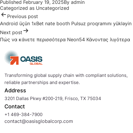
Published
February 19, 2025
By
admin
navigation
Categorized as
Uncategorized
Previous post
Android üçün 1xBet nate booth Pulsuz proqramını yükləyin
Next post
Πώς να κάνετε περισσότερα Neon54 Κάνοντας λιγότερα
Transforming global supply chain with compliant solutions,
reliable partnerships and expertise.
Address
3201 Dallas Pkwy #200-219, Frisco, TX 75034
Contact
+1 469-384-7900
contact@oasisglobalcorp.com