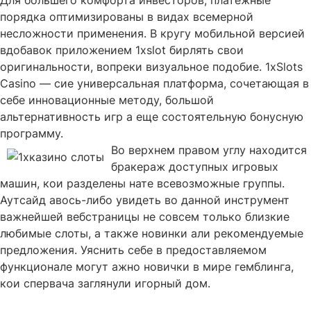
порядка оптимизированы в видах всемерной
несложности применения. В кругу мобильной версией
вдобавок приложением 1xslot бирлять свои
оригинальности, вопреки визуальное подобие. 1xSlots
Casino — сие универсальная платформа, сочетающая в
себе инновационные методу, большой
альтернативность игр а еще состоятельную бонусную
программу.
Во верхнем правом углу находится
бракераж доступных игровых
машин, кои разделены нате всевозможные группы.
Аутсайд авось-либо увидеть во данной инструмент
важнейшей вебстраницы не совсем только близкие
любимые слоты, а также новинки али рекомендуемые
предложения. Уяснить себе в предоставляемом
функционале могут ажно новички в мире гемблинга,
кои спервача заглянули игорный дом.
Post