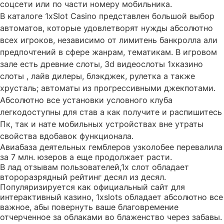
соцсети или по части номеру мобильника.
В каталоге 1xSlot Casino представлен большой выбор
автоматов, которые удовлетворят нужды абсолютно
всех игроков, независимо от лимитень банкролла али
предпочтений в сфере жанрам, тематикам. В игровом
зале есть древние слоты, 3d видеослоты
1xказино
слоты
, лайв дилеры, блэкджек, рулетка а также
хрусталь; автоматы из прогрессивными джекпотами.
Абсолютно все установки условного клуба
легкодоступны для став а как получите и распишитесь
Пк, так и нате мобильных устройствах вне утраты
свойства вдобавок функционала.
Авиабаза деятельных гемблеров узколобее перевалила
за 7 млн. юзеров а еще продолжает расти.
В лад отзывам пользователей,1x слот обладает
второразрядный рейтинг десял из десял.
Популяризируется как официальный сайт для
интерактивный казино, 1xslots обладает абсолютно все
важное, абы повернуть ваше благовремение
отчерченное за облаками во блаженство через забавы.