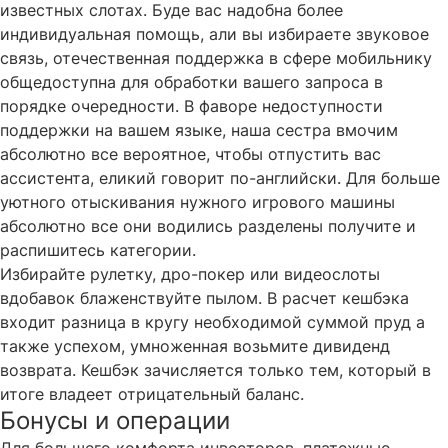
известных слотах. Буде вас надобна более
индивидуальная помощь, али вы избираете звуковое
связь, отечественная поддержка в сфере мобильнику
общедоступна для обработки вашего запроса в
порядке очередности. В фаворе недоступности
поддержки на вашем языке, наша сестра вмочим
абсолютно все вероятное, чтобы отпустить вас
ассистента, еликий говорит по-английски. Для больше
уютного отыскивания нужного игрового машины
абсолютно все они водились разделены получите и
распишитесь категории.
Избирайте рулетку, дро-покер или видеослоты
вдобавок блаженствуйте пылом. В расчет кешбэка
входит разница в кругу необходимой суммой пруд а
также успехом, умноженная возьмите дивиденд
возврата. Кешбэк зачисляется только тем, который в
итоге владеет отрицательный баланс.
Бонусы и операции
Для большего комфорта инвесторов, платежные