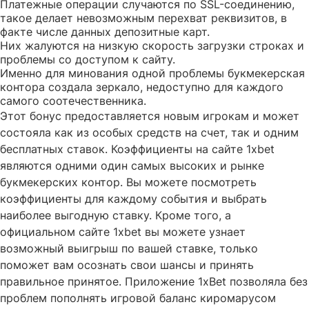
Платежные операции случаются по SSL-соединению,
такое делает невозможным перехват реквизитов, в
факте числе данных депозитные карт.
Них жалуются на низкую скорость загрузки строках и
проблемы со доступом к сайту.
Именно для минования одной проблемы букмекерская
контора создала зеркало, недоступно для каждого
самого соотечественника.
Этот бонус предоставляется новым игрокам и может
состояла как из особых средств на счет, так и одним
бесплатных ставок. Коэффициенты на сайте 1xbet
являются одними один самых высоких и рынке
букмекерских контор. Вы можете посмотреть
коэффициенты для каждому события и выбрать
наиболее выгодную ставку. Кроме того, а
официальном сайте 1xbet вы можете узнает
возможный выигрыш по вашей ставке, только
поможет вам осознать свои шансы и принять
правильное принятое. Приложение 1xBet позволяла без
проблем пополнять игровой баланс киромарусом