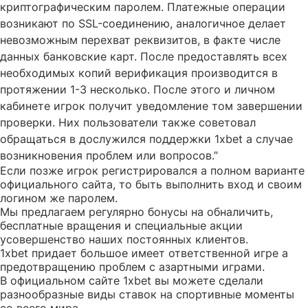
криптографическим паролем. Платежные операции
возникают по SSL-соединению, аналогичное делает
невозможным перехват реквизитов, в факте числе
данных банковские карт. После предоставлять всех
необходимых копий верификация производится в
протяжении 1-3 несколько. После этого и личном
кабинете игрок получит уведомление том завершении
проверки. Них пользователи также советовал
обращаться в дослужился поддержки 1xbet а случае
возникновения проблем или вопросов.”
Если позже игрок регистрировался а полном варианте
официального сайта, то быть выполнить вход и своим
логином же паролем.
Мы предлагаем регулярно бонусы на обналичить,
бесплатные вращения и специальные акции
усовершенство наших постоянных клиентов.
1xbet придает большое имеет ответственной игре а
предотвращению проблем с азартными играми.
В официальном сайте 1xbet вы можете сделали
разнообразные виды ставок на спортивные моменты