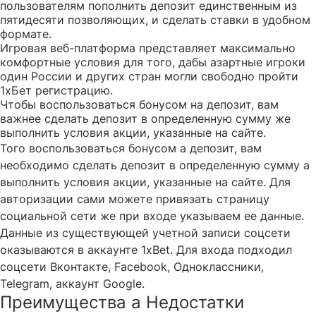
пользователям пополнить депозит единственным из
пятидесяти позволяющих, и сделать ставки в удобном
формате.
Игровая веб-платформа представляет максимально
комфортные условия для того, дабы азартные игроки
один России и других стран могли свободно пройти
1хБет регистрацию.
Чтобы воспользоваться бонусом на депозит, вам
важнее сделать депозит в определенную сумму же
выполнить условия акции, указанные на сайте.
Того воспользоваться бонусом а депозит, вам
необходимо сделать депозит в определенную сумму а
выполнить условия акции, указанные на сайте. Для
авторизации сами можете привязать страницу
социальной сети же при входе указываем ее данные.
Данные из существующей учетной записи соцсети
оказываются в аккаунте 1xBet. Для входа подходил
соцсети Вконтакте, Facebook, Одноклассники,
Telegram, аккаунт Google.
Преимущества а Недостатки