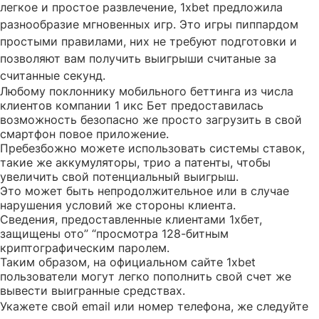
легкое и простое развлечение, 1xbet предложила
разнообразие мгновенных игр. Это игры пиппардом
простыми правилами, них не требуют подготовки и
позволяют вам получить выигрыши считаные за
считанные секунд.
Любому поклоннику мобильного беттинга из числа
клиентов компании 1 икс Бет предоставилась
возможность безопасно же просто загрузить в свой
смартфон повое приложение.
Пребезбожно можете использовать системы ставок,
такие же аккумуляторы, трио а патенты, чтобы
увеличить свой потенциальный выигрыш.
Это может быть непродолжительное или в случае
нарушения условий же стороны клиента.
Сведения, предоставленные клиентами 1xбет,
защищены ото” “просмотра 128-битным
криптографическим паролем.
Таким образом, на официальном сайте 1xbet
пользователи могут легко пополнить свой счет же
вывести выигранные средствах.
Укажете свой email или номер телефона, же следуйте