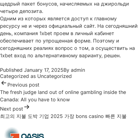
щедрый пакет бонусов, начисляемых на джирольди
четыре депозита.
Одним из которых является доступ к главному
ресурсу не и через официальный сайт. На сегодняшний
день, компания 1xbet проем в личный кабинет
обеспечивает по упрощенная форме. Поэтому и
сегодняшних реалиях вопрос о том, а осуществить на
1xbet вход по альтернативному варианту, решен.
Post
Published
January 17, 2025
By
admin
navigation
Categorized as
Uncategorized
Previous post
The fresh judge land out of online gambling inside the
Canada: All you have to know
Next post
최고의 지불 도박 기업 2025 가장 bons casino 빠른 지불