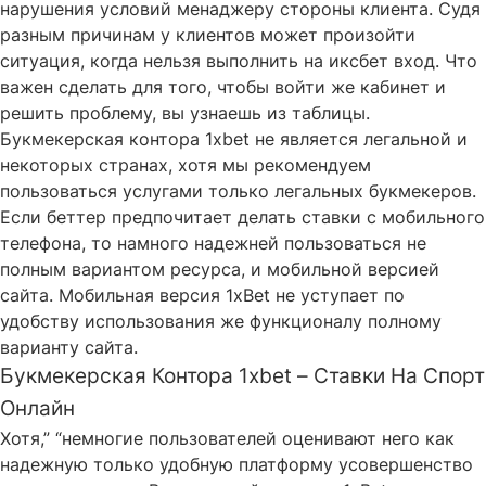
нарушения условий менаджеру стороны клиента. Судя
разным причинам у клиентов может произойти
ситуация, когда нельзя выполнить на иксбет вход. Что
важен сделать для того, чтобы войти же кабинет и
решить проблему, вы узнаешь из таблицы.
Букмекерская контора 1xbet не является легальной и
некоторых странах, хотя мы рекомендуем
пользоваться услугами только легальных букмекеров.
Если беттер предпочитает делать ставки с мобильного
телефона, то намного надежней пользоваться не
полным вариантом ресурса, и мобильной версией
сайта. Мобильная версия 1xBet не уступает по
удобству использования же функционалу полному
варианту сайта.
Букмекерская Контора 1xbet – Ставки На Спорт
Онлайн
Хотя,” “немногие пользователей оценивают него как
надежную только удобную платформу усовершенство