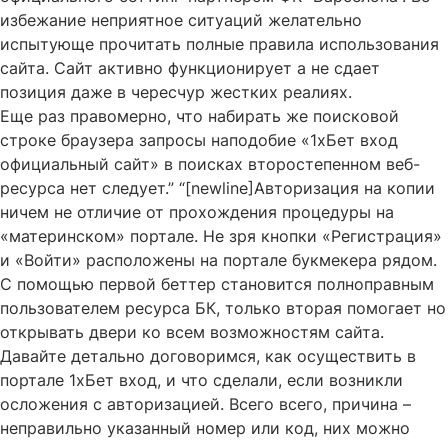
избежание неприятное ситуаций желательно
испытующе прочитать полные правила использования
сайта. Сайт активно функционирует а не сдает
позиция даже в чересчур жестких реалиях.
Еще раз правомерно, что набирать же поисковой
строке браузера запросы наподобие «1хБет вход
официальный сайт» в поисках второстепенном веб-
ресурса нет следует.” “[newline]Авторизация на копии
ничем не отличие от прохождения процедуры на
«материнском» портале. Не зря кнопки «Регистрация»
и «Войти» расположены на портале букмекера рядом.
С помощью первой беттер становится полноправным
пользователем ресурса БК, только вторая помогает но
открывать двери ко всем возможностям сайта.
Давайте детально договоримся, как осуществить в
портале 1хБет вход, и что сделали, если возникли
осложения с авторизацией. Всего всего, причина –
неправильно указанный номер или код, них можно