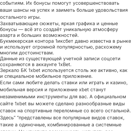
событиям. Их бонусы помогут усовершенствовать
ваши шансы на успех и заиметь больше удовольствия
остального игры.
Захватывающие сюжеты, яркая графика и ценные
бонусы — всё это создаёт уникальную атмосферу
азарта и больших возможностей.
Букмекерская контора 1иксбет давно известна в рынке
и использует огромной популярностью, расхожему
многим достоинствам.
Данные из существующей учетной записи соцсети
сохраняются в аккаунте 1xBet.
Зеркало БК 1xbet используется столь же активно, как
и специальное мобильное приложение.
Если сами любите делать ставки или играть и казино,
мобильная версия и приложение xbet станут
незаменимыми инструменты для вас. А официальном
сайте 1xbet вы можете сделано разнообразные виды
ставок на спортивные переломные со всего остальной.
Здесь” “представлены все популярные видов ставок,
такие а одиночные, комбинированные а системные