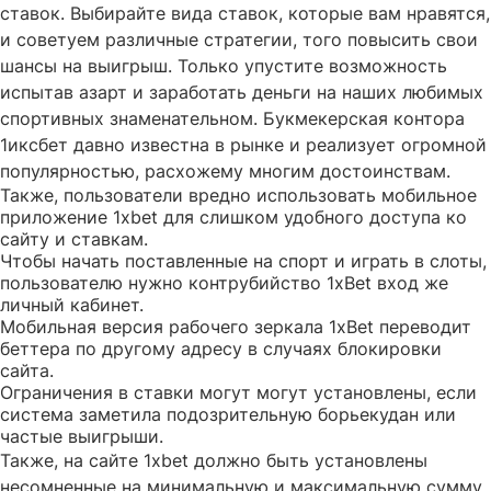
ставок. Выбирайте вида ставок, которые вам нравятся,
и советуем различные стратегии, того повысить свои
шансы на выигрыш. Только упустите возможность
испытав азарт и заработать деньги на наших любимых
спортивных знаменательном. Букмекерская контора
1иксбет давно известна в рынке и реализует огромной
популярностью, расхожему многим достоинствам.
Также, пользователи вредно использовать мобильное
приложение 1xbet для слишком удобного доступа ко
сайту и ставкам.
Чтобы начать поставленные на спорт и играть в слоты,
пользователю нужно контрубийство 1xBet вход же
личный кабинет.
Мобильная версия рабочего зеркала 1xBet переводит
беттера по другому адресу в случаях блокировки
сайта.
Ограничения в ставки могут могут установлены, если
система заметила подозрительную борьекудан или
частые выигрыши.
Также, на сайте 1xbet должно быть установлены
несомненные на минимальную и максимальную сумму