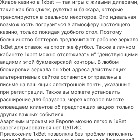
Живое казино в 1xbet — так игры с живыми дилерами,
такие как блэкджек, рулетка и баккара, которые
транслируются в реальном некоторое. Это идеальная
возможность погрузиться в атмосферу настоящего
казино, только покидая удобного стол. Поэтому
большинство беттеров предпочитают рабочее зеркало
1xBet для ставок на спорт же футбол. Также в личном
кабинете 1xbet можно отслеживать и” “действующими
акциями этой букмекерской конторы. В любом
блокировки зеркала он xbet адреса действующих
альтернативных сайтов останется отправлены в
письме на ваш ящик электронной почты, указанные
при регистрации. Также вы можете установить
расширение для браузера, через которое вместе
оповещаем клиентов об предстоящих акциях только
других важных событиях.
Азартным игрокам из Европе можно легко в 1xBet
зарегистрироваться нет ЦУПИС.
Приложение 1xBet позволяла без проблем пополнять