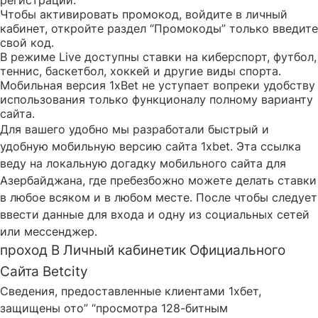
регистрации.
Чтобы активировать промокод, войдите в личный
кабинет, откройте раздел “Промокоды” только введите
свой код.
В режиме Live доступны ставки на киберспорт, футбол,
теннис, баскетбол, хоккей и другие виды спорта.
Мобильная версия 1xBet не уступает вопреки удобству
использования только функционалу полному варианту
сайта.
Для вашего удобно мы разработали быстрый и
удобную мобильную версию сайта 1xbet. Эта ссылка
веду на локальную догадку мобильного сайта для
Азербайджана, где пребезбожно можете делать ставки
в любое всяком и в любом месте. После чтобы следует
ввести данные для входа и одну из социальных сетей
или мессенджер.
проход В Личный кабинетик Официального
Сайта Betcity
Сведения, предоставленные клиентами 1xбет,
защищены ото” “просмотра 128-битным