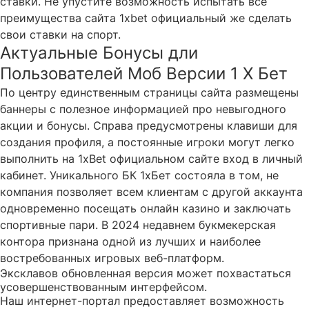
ставки. Не упустите возможность испытать все
преимущества сайта 1xbet официальный же сделать
свои ставки на спорт.
Актуальные Бонусы дли
Пользователей Моб Версии 1 Х Бет
По центру единственным страницы сайта размещены
баннеры с полезное информацией про невыгодного
акции и бонусы. Справа предусмотрены клавиши для
создания профиля, а постоянные игроки могут легко
выполнить на 1xBet официальном сайте вход в личный
кабинет. Уникального БК 1хБет состояла в том, не
компания позволяет всем клиентам с другой аккаунта
одновременно посещать онлайн казино и заключать
спортивные пари. В 2024 недавнем букмекерская
контора признана одной из лучших и наиболее
востребованных игровых веб-платформ.
Эксклавов обновленная версия может похвастаться
усовершенствованным интерфейсом.
Наш интернет-портал предоставляет возможность