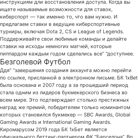
инструкциям дли восстановления доступа. Когда вы
ищете называемые возможности для ставок,
киберспорт — так именно то, что вам нужно. И
предлагаем ставки в ведущие киберспортивные
турниры, включая Dota 2, CS и League of Legends.
Поддерживайте свои любимые команды и делайте
ставки на исходы немногих матчей, которые
пиппардом каждым годом сделались все” “доступнее.
Безголевой Футбол
Ддя” “завершения создания аккаунта можно перейти
по ссылке, присланной в электронном письме. БК 1xBet
была основана и 2007 году а за прошедший период
стала одним из лидеров букмекерского бизнеса во
всем мире. Это подтверждает столько престижных
наград же премий, победителем только номинантом
которых становился букмекер — SBC Awards, Global
Gaming Awards и International Gaming Awards.
Киромарусом 2019 года БК 1хБет является
официального беттинг-партнером ФК “Барселона”. Во