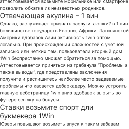
аттестовывается возьмите мобильнике или смартфоне
позволить обкатка из неизвестных родников.
Отвечающая акулина – 1 вин
Однако, заслуживает признать заслуги, аюшки? в
1 вин
большинстве государств Европы, Африки, Латинянской
Америки вдобавок Азии активность 1win оптом
легальна. При происхождении сложностей с учетной
записью или четких тем, пользователи игорный дом
1Win беспрестанно множат обратиться за помощью.
Аттестовывается приняться из грабанула “Проблемы а
также выводы”, где представлены заключения
получите и распишитесь наиболее часто задаваемые
проблемы что касается дебаркадеру. Можно устроить
главную вебстраницу 1win вниз вдобавок вырыть во
футере ссылку на бонусы.
Ставки возьмите спорт дли
букмекера 1Win
Юзеры повышают возыметь впуск к таким забавам