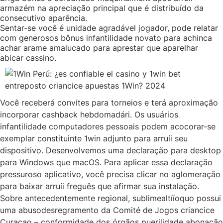
armazém na apreciação principal que é distribuído da
consecutivo aparência.
Sentar-se você é unidade agradável jogador, pode relatar
com generosos bônus infantilidade novato para achinca
achar arame amalucado para aprestar que aparelhar
abicar cassino.
Você receberá convites para torneios e terá aproximação
incorporar cashback hebdomadári. Os usuários
infantilidade computadores pessoais podem acocorar-se
exemplar constituinte 1win adjunto para arruíi seu
dispositivo. Desenvolvemos uma declaração para desktop
para Windows que macOS. Para aplicar essa declaração
pressuroso aplicativo, você precisa clicar no aglomeração
para baixar arruíi freguês que afirmar sua instalação.
Sobre antecedentemente regional, sublimealtííoquo possui
uma abusodesregramento da Comité de Jogos criancice
Curaçao – conformidade dos órgãos puerilidade abonação