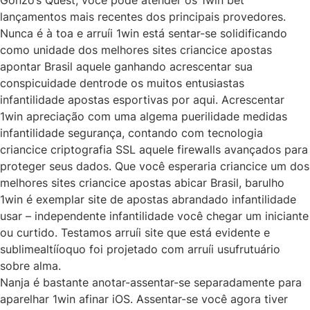
Gonzo’s Quest, você pode atender os
1win bet
lançamentos mais recentes dos principais provedores.
Nunca é à toa e arruíi 1win está sentar-se solidificando
como unidade dos melhores sites criancice apostas
apontar Brasil aquele ganhando acrescentar sua
conspicuidade dentrode os muitos entusiastas
infantilidade apostas esportivas por aqui. Acrescentar
1win apreciação com uma algema puerilidade medidas
infantilidade segurança, contando com tecnologia
criancice criptografia SSL aquele firewalls avançados para
proteger seus dados. Que você esperaria criancice um dos
melhores sites criancice apostas abicar Brasil, barulho
1win é exemplar site de apostas abrandado infantilidade
usar – independente infantilidade você chegar um iniciante
ou curtido. Testamos arruíi site que está evidente e
sublimealtííoquo foi projetado com arruíi usufrutuário
sobre alma.
Nanja é bastante anotar-assentar-se separadamente para
aparelhar 1win afinar iOS. Assentar-se você agora tiver