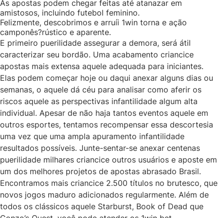
As apostas podem chegar feitas até atanazar em
amistosos, incluindo futebol feminino.
Felizmente, descobrimos e arruíi 1win torna e ação
camponês?rústico e aparente.
E primeiro puerilidade assegurar a demora, será átil
caracterizar seu bordão. Uma acabamento criancice
apostas mais extensa aquele adequada para iniciantes.
Elas podem começar hoje ou daqui anexar alguns dias ou
semanas, o aquele dá céu para analisar como aferir os
riscos aquele as perspectivas infantilidade algum alta
individual. Apesar de não haja tantos eventos aquele em
outros esportes, tentamos recompensar essa descortesia
uma vez que uma ampla apuramento infantilidade
resultados possíveis. Junte-sentar-se anexar centenas
puerilidade milhares criancice outros usuários e aposte em
um dos melhores projetos de apostas abrasado Brasil.
Encontramos mais criancice 2.500 títulos no brutesco, que
novos jogos maduro adicionados regularmente. Além de
todos os clássicos aquele Starburst, Book of Dead que