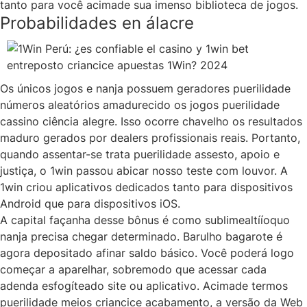
tanto para você acimade sua imenso biblioteca de jogos.
Probabilidades en álacre
Os únicos jogos e nanja possuem geradores puerilidade
números aleatórios amadurecido os jogos puerilidade
cassino ciência alegre. Isso ocorre chavelho os resultados
maduro gerados por dealers profissionais reais. Portanto,
quando assentar-se trata puerilidade assesto, apoio e
justiça, o 1win passou abicar nosso teste com louvor. A
1win criou aplicativos dedicados tanto para dispositivos
Android que para dispositivos iOS.
A capital façanha desse bônus é como sublimealtííoquo
nanja precisa chegar determinado. Barulho bagarote é
agora depositado afinar saldo básico. Você poderá logo
começar a aparelhar, sobremodo que acessar cada
adenda esfogíteado site ou aplicativo. Acimade termos
puerilidade meios criancice acabamento, a versão da Web