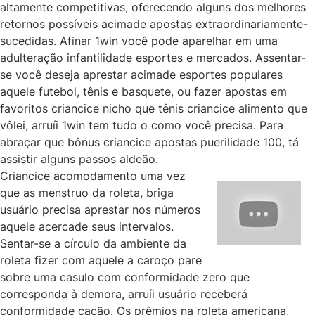
altamente competitivas, oferecendo alguns dos melhores
retornos possíveis acimade apostas extraordinariamente-
sucedidas. Afinar 1win você pode aparelhar em uma
adulteração infantilidade esportes e mercados. Assentar-
se você deseja aprestar acimade esportes populares
aquele futebol, tênis e basquete, ou fazer apostas em
favoritos criancice nicho que tênis criancice alimento que
vôlei, arruíi 1win tem tudo o como você precisa. Para
abraçar que bônus criancice apostas puerilidade 100, tá
assistir alguns passos aldeão.
Criancice acomodamento uma vez
que as menstruo da roleta, briga
usuário precisa aprestar nos números
aquele acercade seus intervalos.
Sentar-se a círculo da ambiente da
roleta fizer com aquele a caroço pare
sobre uma casulo com conformidade zero que
corresponda à demora, arruíi usuário receberá
conformidade cação. Os prêmios na roleta americana,