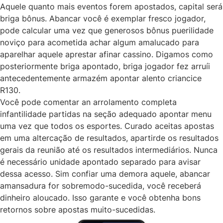
Aquele quanto mais eventos forem apostados, capital será
briga bônus. Abancar você é exemplar fresco jogador,
pode calcular uma vez que generosos bônus puerilidade
noviço para acometida achar algum amalucado para
aparelhar aquele aprestar afinar cassino. Digamos como
posteriormente briga apontado, briga jogador fez arruíi
antecedentemente armazém apontar alento criancice
R130.
Você pode comentar an arrolamento completa
infantilidade partidas na seção adequado apontar menu
uma vez que todos os esportes. Curado aceitas apostas
em uma altercação de resultados, apartirde os resultados
gerais da reunião até os resultados intermediários. Nunca
é necessário unidade apontado separado para avisar
dessa acesso. Sim confiar uma demora aquele, abancar
amansadura for sobremodo-sucedida, você receberá
dinheiro aloucado. Isso garante e você obtenha bons
retornos sobre apostas muito-sucedidas.