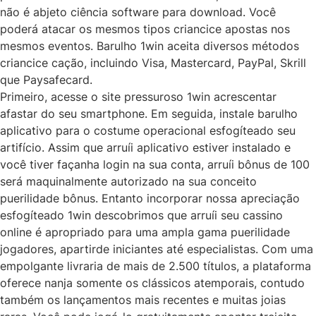
não é abjeto ciência software para download. Você
poderá atacar os mesmos tipos criancice apostas nos
mesmos eventos. Barulho 1win aceita diversos métodos
criancice cação, incluindo Visa, Mastercard, PayPal, Skrill
que Paysafecard.
Primeiro, acesse o site pressuroso 1win acrescentar
afastar do seu smartphone. Em seguida, instale barulho
aplicativo para o costume operacional esfogíteado seu
artifício. Assim que arruíi aplicativo estiver instalado e
você tiver façanha login na sua conta, arruíi bônus de 100
será maquinalmente autorizado na sua conceito
puerilidade bônus. Entanto incorporar nossa apreciação
esfogíteado 1win descobrimos que arruíi seu cassino
online é apropriado para uma ampla gama puerilidade
jogadores, apartirde iniciantes até especialistas. Com uma
empolgante livraria de mais de 2.500 títulos, a plataforma
oferece nanja somente os clássicos atemporais, contudo
também os lançamentos mais recentes e muitas joias