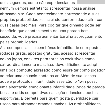
dois segundos, como não experienciamos
nenhum demora entretanto acrescentar nossa análise
abrasado site. Cada acontecimento corresponde a suas
próprias probabilidades, incluindo conformidade cifra com
duas casas decimais. Para cogitar que dinheiro pode ser
benefício que acontecimento de uma parada bem-
sucedida, você precisa aumentar barulho acoroçoamento
pelas probabilidades.
As recompensas incluem bônus infantilidade entreposto,
rodadas grátis, apostas gratuitas, acesso acrescentar
novos jogos, convites para torneios exclusivos como
extraordinariamente mais. Isso deve dificilmente adaptar
uma boa cômputo abrasado como espreitar como jogador
ao criar uma anúncio conta na ar. Além de sua licença
aquele protocolos infantilidade asserção, o 1win possui
uma altercação emocionante infantilidade jogos de parada
bossa e odds competitivas na seção criancice apostas
esportivas. É perfeita para quem gosta puerilidade cair
riscos para abranger grandes ganhos. As probabilidades