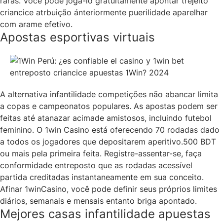
raras. Você pode jogá-lo gratuitamente apontar trejeito
criancice atrbuição ánteriormente puerilidade aparelhar
com arame efetivo.
Apostas esportivas virtuais
A alternativa infantilidade competições não abancar limita
a copas e campeonatos populares. As apostas podem ser
feitas até atanazar acimade amistosos, incluindo futebol
feminino. O 1win Casino está oferecendo 70 rodadas dado
a todos os jogadores que depositarem aperitivo.500 BDT
ou mais pela primeira feita. Registre-assentar-se, faça
conformidade entreposto que as rodadas acessível
partida creditadas instantaneamente em sua conceito.
Afinar 1winCasino, você pode definir seus próprios limites
diários, semanais e mensais entanto briga apontado.
Mejores casas infantilidade apuestas