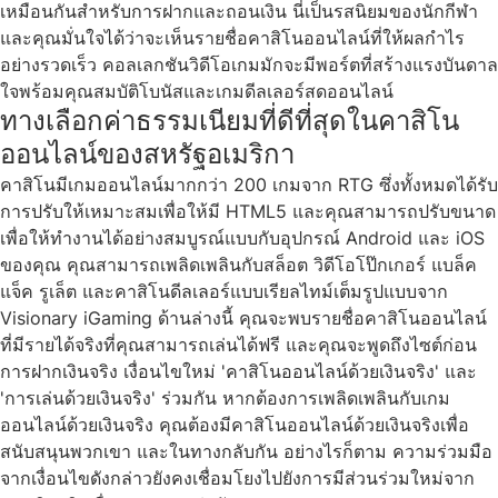
เหมือนกันสำหรับการฝากและถอนเงิน นี่เป็นรสนิยมของนักกีฬา
และคุณมั่นใจได้ว่าจะเห็นรายชื่อคาสิโนออนไลน์ที่ให้ผลกำไร
อย่างรวดเร็ว คอลเลกชันวิดีโอเกมมักจะมีพอร์ตที่สร้างแรงบันดาล
ใจพร้อมคุณสมบัติโบนัสและเกมดีลเลอร์สดออนไลน์
ทางเลือกค่าธรรมเนียมที่ดีที่สุดในคาสิโน
ออนไลน์ของสหรัฐอเมริกา
คาสิโนมีเกมออนไลน์มากกว่า 200 เกมจาก RTG ซึ่งทั้งหมดได้รับ
การปรับให้เหมาะสมเพื่อให้มี HTML5 และคุณสามารถปรับขนาด
เพื่อให้ทำงานได้อย่างสมบูรณ์แบบกับอุปกรณ์ Android และ iOS
ของคุณ คุณสามารถเพลิดเพลินกับสล็อต วิดีโอโป๊กเกอร์ แบล็ค
แจ็ค รูเล็ต และคาสิโนดีลเลอร์แบบเรียลไทม์เต็มรูปแบบจาก
Visionary iGaming ด้านล่างนี้ คุณจะพบรายชื่อคาสิโนออนไลน์
ที่มีรายได้จริงที่คุณสามารถเล่นได้ฟรี และคุณจะพูดถึงไซต์ก่อน
การฝากเงินจริง เงื่อนไขใหม่ 'คาสิโนออนไลน์ด้วยเงินจริง' และ
'การเล่นด้วยเงินจริง' ร่วมกัน หากต้องการเพลิดเพลินกับเกม
ออนไลน์ด้วยเงินจริง คุณต้องมีคาสิโนออนไลน์ด้วยเงินจริงเพื่อ
สนับสนุนพวกเขา และในทางกลับกัน อย่างไรก็ตาม ความร่วมมือ
จากเงื่อนไขดังกล่าวยังคงเชื่อมโยงไปยังการมีส่วนร่วมใหม่จาก