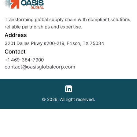
Transforming global supply chain with compliant solutions,
reliable partnerships and expertise.
Address
3201 Dallas Pkwy #200-219, Frisco, TX 75034
Contact
+1 469-384-7900
contact@oasisglobalcorp.com
© 2026, All right reserved.