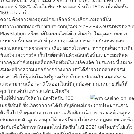
โบนัสเพิ่มเติม 24/7 นั้นมี 3 ระดับ คือ 120% เมื่อเดิมพัน 29
ดอลลาร์ 135% เมื่อเดิมพัน 75 ดอลลาร์ หรือ 160% เมื่อเดิมพัน
150 ดอลลาร์
ความต้องการของคุณมักจะเลือกว่าจะเลือกเกมคาสิโน
https://andblackfurniture.com/%e0%b8%84%e0%
PlayStation หรือคาสิโนออนไลน์ด้วยเงินจริง ในมุมมองของเรา
แบบแรกนั้นเหมาะสมที่สุดหากคุณต้องการความบันเทิงที่ผ่อน
คลายและปราศจากความเสี่ยง อย่างไรก็ตาม หากคุณต้องการเดิม
พันจริงและรางวัล เว็บไซต์คาสิโนด้วยเงินจริงนั้นเหมาะสมที่สุด
หากคุณกำลังหมุนสล็อตหรือเดิมพันแบล็คแจ็ค โปรแกรมที่เหมาะ
สมจะสร้างความแตกต่างอย่างมาก เราได้สำรวจอุตสาหกรรม
ต่างๆ เพื่อให้ผู้เล่นในสหรัฐอเมริกามีความปลอดภัย สนุกสนาน
และสามารถเลือกคาสิโนออนไลน์ที่ถูกต้องตามกฎหมายเพื่อให้
คุณโดดเด่นในการเล่นด้วยเงินจริง
พื้นที่ที่น่าสนใจคือโบนัสฟรีสปิน 100
เปอร์เซ็นต์ ซึ่งเกิดจากการได้รับสัญลักษณ์กระจายประมาณสาม
ตัวขึ้นไป ซึ่งคุณสามารถรวบรวมสัญลักษณ์อาหารทะเลด้วยมูลค่า
เงินสดและตัวคูณของคุณได้ แอริโซนาได้แนะนำกฎหมายและข้อ
บังคับเพื่อให้การพนันออนไลน์เกิดขึ้นในปี 2021 แต่โดยทั่วไปแล้ว