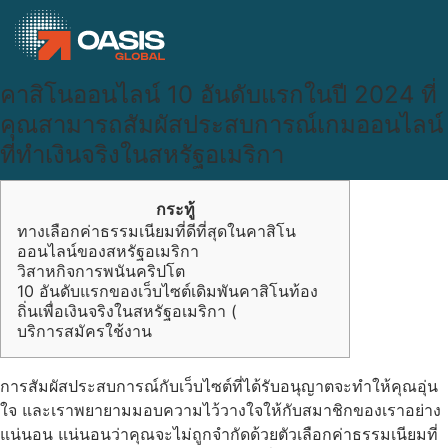
คาสิโนออนไลน์ 10 อันดับแรกในปี 2024 ที่
คุณสามารถสัมผัสประสบการณ์เกมออนไลน์
ที่ทำเงินจริงในสหรัฐอเมริกา
กระทู้
ทางเลือกค่าธรรมเนียมที่ดีที่สุดในคาสิโน
ออนไลน์ของสหรัฐอเมริกา
วิสาหกิจการพนันคริปโต
10 อันดับแรกของเว็บไซต์เดิมพันคาสิโนท้อง
ถิ่นเพื่อเงินจริงในสหรัฐอเมริกา (
บริการสมัครใช้งาน
การสัมผัสประสบการณ์กับเว็บไซต์ที่ได้รับอนุญาตจะทำให้คุณอุ่น
ใจ และเราพยายามมอบความไว้วางใจให้กับสมาชิกของเราอย่าง
แน่นอน แน่นอนว่าคุณจะไม่ถูกจำกัดด้วยตัวเลือกค่าธรรมเนียมที่