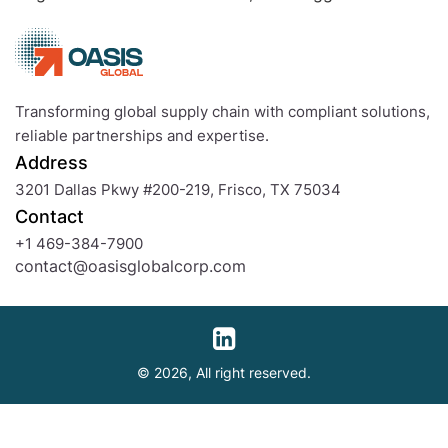
Casino?
Transforming global supply chain with compliant solutions,
reliable partnerships and expertise.
Address
3201 Dallas Pkwy #200-219, Frisco, TX 75034
Contact
+1 469-384-7900
contact@oasisglobalcorp.com
© 2026, All right reserved.